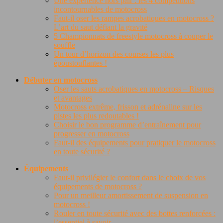
Une expérience hors pair : les 4 compétitions
incontournables de motocross
Faut-il oser les rampes acrobatiques en motocross ?
L’art du saut défiant la gravité
5 Championnats de freestyle motocross à couper le
souffle
Un tour d’horizon des courses les plus
époustouflantes !
Débuter en motocross
Oser les sauts acrobatiques en motocross – Risques
et avantages
Motocross extrême, frisson et adrénaline sur les
pistes les plus redoutables !
Choisir le bon programme d’entraînement pour
progresser en motocross
Faut-il des équipements pour pratiquer le motocross
en toute sécurité ?
Équipements
Faut-il privilégier le confort dans le choix de vos
équipements de motocross ?
Pour un meilleur amortissement de suspension en
motocross !
Rouler en toute sécurité avec des bottes renforcées :
l’essentiel à savoir